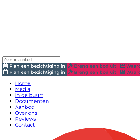
Plan een bezichtiging in
Breng een bod uit!
Waard
Plan een bezichtiging in
Breng een bod uit!
Waard
Home
Media
In de buurt
Documenten
Aanbod
Over ons
Reviews
Contact