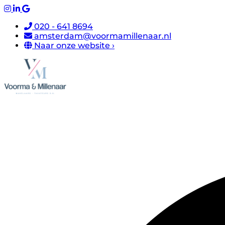
020 - 641 8694
amsterdam@voormamillenaar.nl
Naar onze website ›