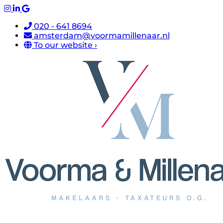
020 - 641 8694
amsterdam@voormamillenaar.nl
To our website ›