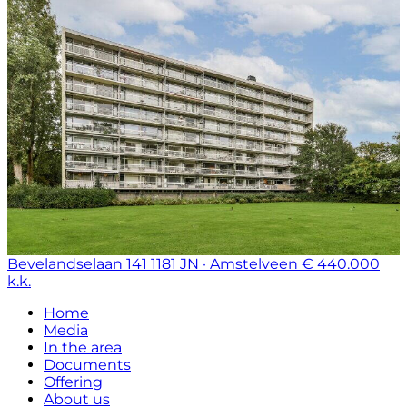
Bevelandselaan 141
1181 JN · Amstelveen
€ 440.000
k.k.
Home
Media
In the area
Documents
Offering
About us