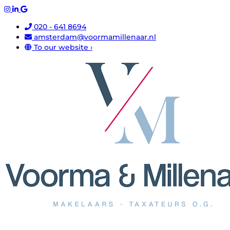
020 - 641 8694
amsterdam@voormamillenaar.nl
To our website ›