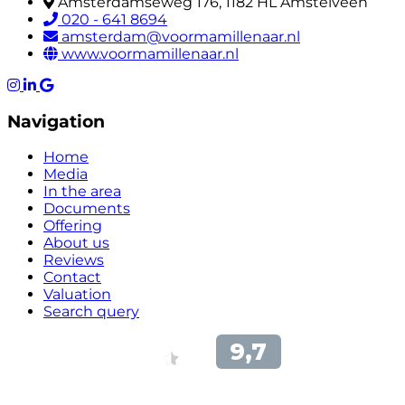
Amsterdamseweg 176, 1182 HL Amstelveen
020 - 641 8694
amsterdam@voormamillenaar.nl
www.voormamillenaar.nl
Navigation
Home
Media
In the area
Documents
Offering
About us
Reviews
Contact
Valuation
Search query