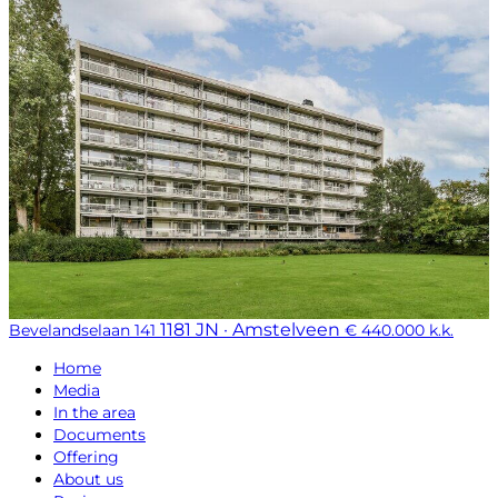
1181 JN · Amstelveen
Bevelandselaan 141
€ 440.000 k.k.
Home
Media
In the area
Documents
Offering
About us