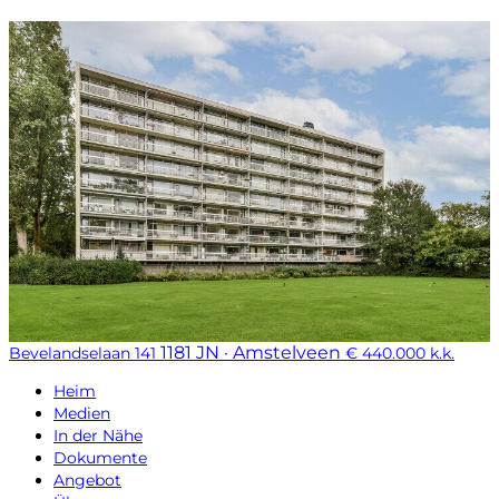
1181 JN · Amstelveen
Bevelandselaan 141
€ 440.000 k.k.
Heim
Medien
In der Nähe
Dokumente
Angebot